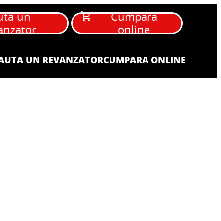
uta un
Cumpara
anzator
online
AUTA UN REVANZATOR
CUMPARA ONLINE