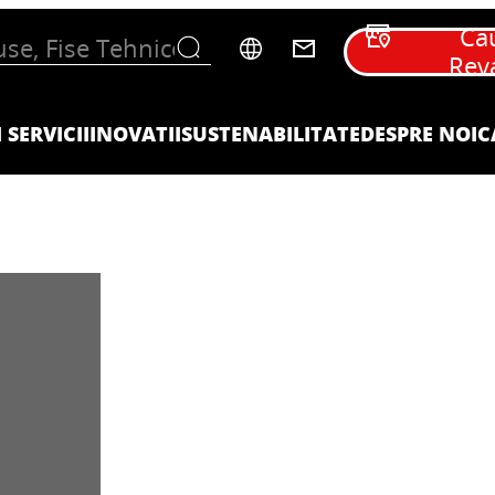
Ca
Rev
 SERVICII
INOVATII
SUSTENABILITATE
DESPRE NOI
C