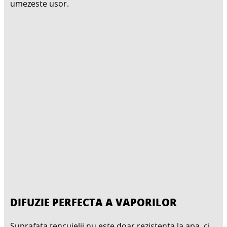
umezeste usor.
DIFUZIE PERFECTA A VAPORILOR
Suprafata tencuielii nu este doar rezistenta la apa, ci