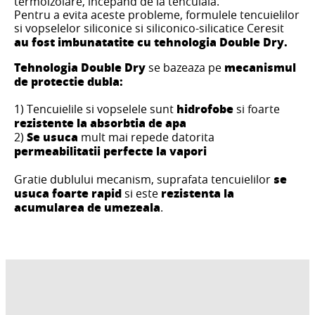
termoizolare, incepand de la tencuiala.
Pentru a evita aceste probleme, formulele tencuielilor
si vopselelor siliconice si siliconico-silicatice Ceresit
au fost imbunatatite cu tehnologia Double Dry.
Tehnologia Double Dry
mecanismul
se bazeaza pe
de protectie dubla:
hidrofobe
1) Tencuielile si vopselele sunt
si foarte
rezistente la absorbtia de apa
Se usuca
2)
mult mai repede datorita
permeabilitatii perfecte la vapori
se
Gratie dublului mecanism, suprafata tencuielilor
usuca foarte rapid
rezistenta la
si este
acumularea de umezeala
.