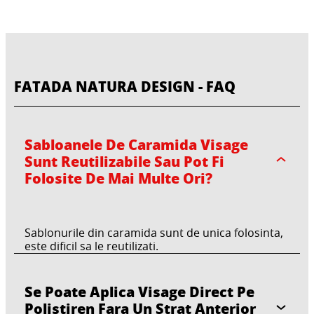
FATADA NATURA DESIGN - FAQ
Sabloanele De Caramida Visage
Sunt Reutilizabile Sau Pot Fi
CERESIT CT 710 VISAGE
Folosite De Mai Multe Ori?
CERESIT CT 720 VISAGE
CERESIT CT 721 VISAGE
CERESIT CT 722 VISAGE
CERESIT CT 760 VISAGE
CERESIT CT 710 VISAGE NATURAL STONE -
CERESIT CT 720 VISAGE TENCUIALA
Sablonurile din caramida sunt de unica folosinta,
GRANITE - Design Plaster
CERESIT CT 721 VISAGE VOPSEA
DECORATIVA CU DESIGN DE LEMN -
este dificil sa le reutilizati.
CERESIT CT 722 VISAGE AGENT ANTI-
DECORATIVA COLOAREA LEMNULUI
Design Plaster
CERESIT CT 760 VISAGE BETON
ADEZIV
ARHITECTURAL
Se Poate Aplica Visage Direct Pe
Polistiren Fara Un Strat Anterior