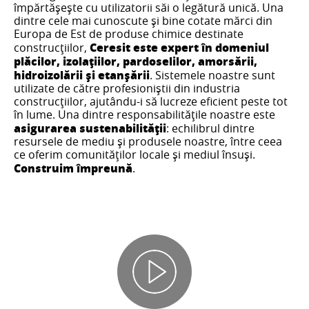
împărtășește cu utilizatorii săi o legătură unică. Una
dintre cele mai cunoscute și bine cotate mărci din
Europa de Est de produse chimice destinate
Ceresit este expert în domeniul
construcțiilor,
plăcilor, izolațiilor, pardoselilor, amorsării,
hidroizolării și etanșării
. Sistemele noastre sunt
utilizate de către profesioniștii din industria
construcțiilor, ajutându-i să lucreze eficient peste tot
în lume. Una dintre responsabilitățile noastre este
asigurarea sustenabilității
: echilibrul dintre
resursele de mediu și produsele noastre, între ceea
ce oferim comunităților locale și mediul însuși.
Construim împreună
.