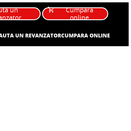
uta un
Cumpara
anzator
online
AUTA UN REVANZATOR
CUMPARA ONLINE