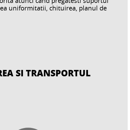
orita atunci cand pregatesti suportul
ea uniformitatii, chituirea, planul de
REA SI TRANSPORTUL