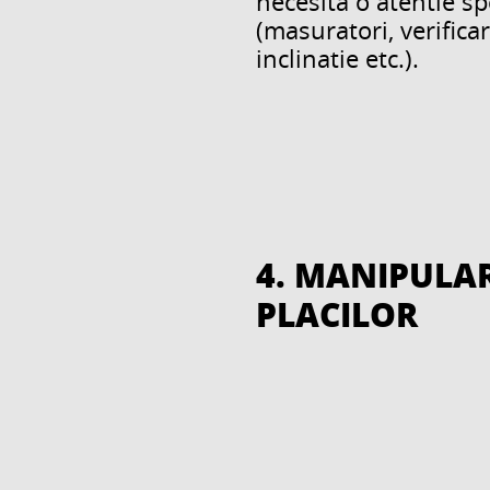
?
necesita o atentie sp
(masuratori, verificar
inclinatie etc.).
4. MANIPULA
PLACILOR