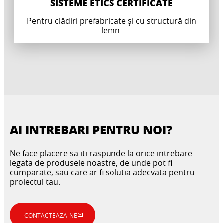
SISTEME ETICS CERTIFICATE
Pentru clădiri prefabricate și cu structură din
lemn
AI INTREBARI PENTRU NOI?
Ne face placere sa iti raspunde la orice intrebare
legata de produsele noastre, de unde pot fi
cumparate, sau care ar fi solutia adecvata pentru
proiectul tau.
SOLUȚII CERTIFICATE PENTRU SISTEME
MORTARE PENTRU UMPLERE,
DE IMPERMEABILIZARE
CONTACTEAZA-NE
SUBTURNĂRI ȘI REPARAREA