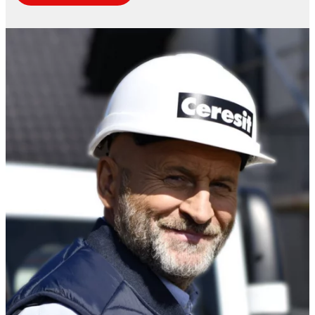
BETONULUI
Pentru încăperi și podele umede în clădiri
prefabricate și cabine de duș modulare
Soluții pentru elemente prefabricate din beton.