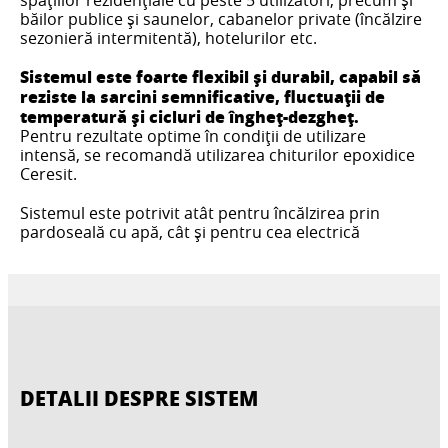
spațiilor rezidențiale cu peste 5 utilizatori, precum și
băilor publice și saunelor, cabanelor private (încălzire
sezonieră intermitentă), hotelurilor etc.
Sistemul este foarte flexibil și durabil, capabil să
reziste la sarcini semnificative, fluctuații de
temperatură și cicluri de îngheț-dezgheț.
Pentru rezultate optime în condiții de utilizare
intensă, se recomandă utilizarea chiturilor epoxidice
Ceresit.
Sistemul este potrivit atât pentru încălzirea prin
pardoseală cu apă, cât și pentru cea electrică
DETALII DESPRE SISTEM