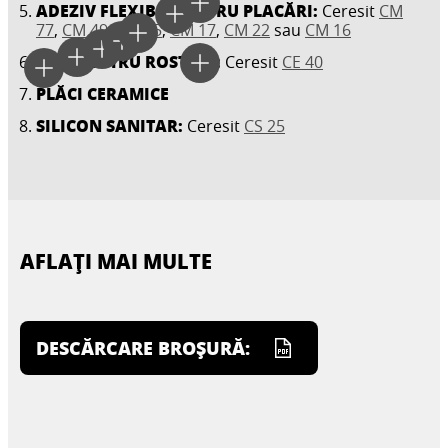
ADEZIV FLEXIBIL PENTRU PLACĂRI:
Ceresit
CM
77
,
CM 49
,
CM 25
,
CM 17
,
CM 22
sau
CM 16
CHIT PENTRU ROSTURI:
Ceresit
CE 40
PLĂCI CERAMICE
SILICON SANITAR:
Ceresit
CS 25
AFLAȚI MAI MULTE
DESCĂRCARE BROȘURĂ: