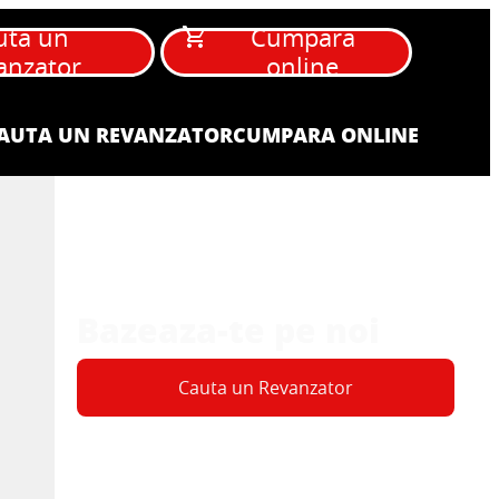
uta un
Cumpara
anzator
online
AUTA UN REVANZATOR
CUMPARA ONLINE
Bazeaza-te pe noi
Cauta un Revanzator