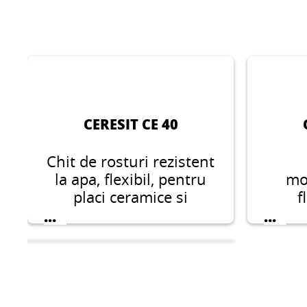
CERESIT CE 40
Chit de rosturi rezistent
la apa, flexibil, pentru
mo
placi ceramice si
f
portelanate, piatra
aplic
...
...
naturala si marmura
faian
conceput pentru rosturi
zo
cu o latime de 1-8 mm.