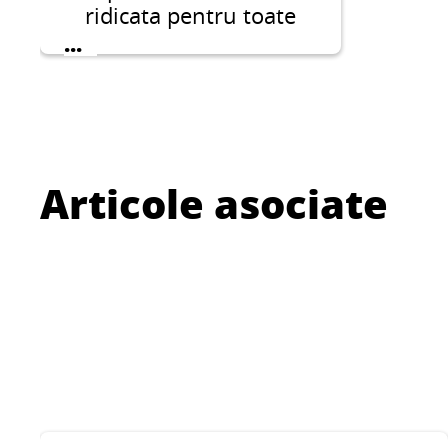
ridicata pentru toate
tipurile de placi pe
...
substraturi dificile si
pentru placi mari.
Articole asociate