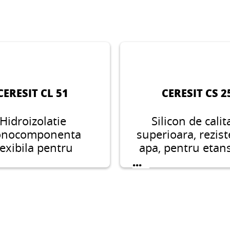
CERESIT CL 51
CERESIT CS 2
Hidroizolatie
Silicon de calit
nocomponenta
superioara, rezist
lexibila pentru
apa, pentru etan
area sub gresie si
racordurilor si
...
ta, adecvata pentru
rosturilor de dilat
nele umede din
instalatiile sani
interior.