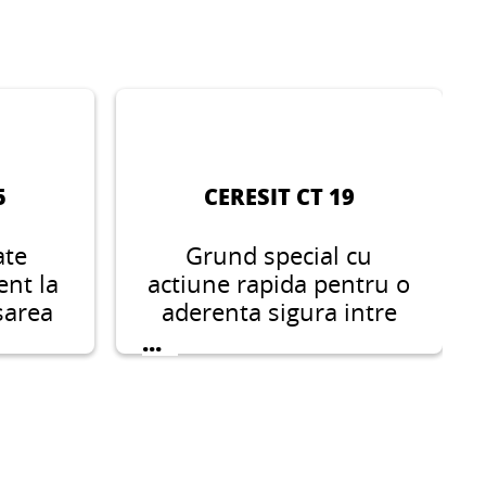
5
CERESIT CT 19
ate
Grund special cu
ent la
actiune rapida pentru o
sarea
aderenta sigura intre
 a
tencuieli ceramice,
...
atie in
pietre naturale,
tare.
materiale de sapa
pentru pereti si
pardoseli si pe
substraturi dificile.