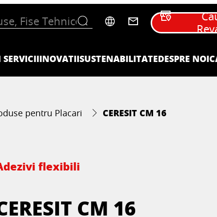
Ca
Rev
 SERVICII
INOVATII
SUSTENABILITATE
DESPRE NOI
C
CERESIT CM 16
oduse pentru Placari
Adezivi flexibili
CERESIT CM 16