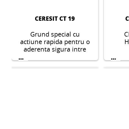
CERESIT CT 19
C
Grund special cu
C
actiune rapida pentru o
H
aderenta sigura intre
tencuieli ceramice,
...
...
pietre naturale,
materiale de sapa
pentru pereti si
pardoseli si pe
substraturi dificile.
CERESIT CL 50