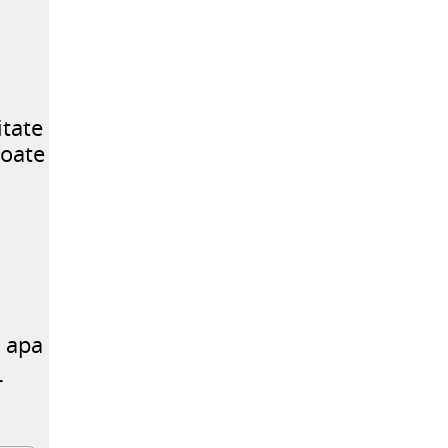
itate
poate
a apa
r