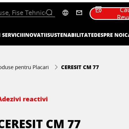
Ca
Rev
 SERVICII
INOVATII
SUSTENABILITATE
DESPRE NOI
C
CERESIT CM 77
oduse pentru Placari
Adezivi reactivi
CERESIT CM 77