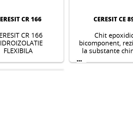
ERESIT CR 166
CERESIT CE 8
ERESIT CR 166
Chit epoxidi
IDROIZOLATIE
bicomponent, rez
FLEXIBILA
la substante chi
pentru montare
...
chituirea placilo
mozaicurilor cu o 
a rosturilor cup
intre 1 si 15 mm. 
pentru mozaicur
amenajari pre
CERESIT CS 25