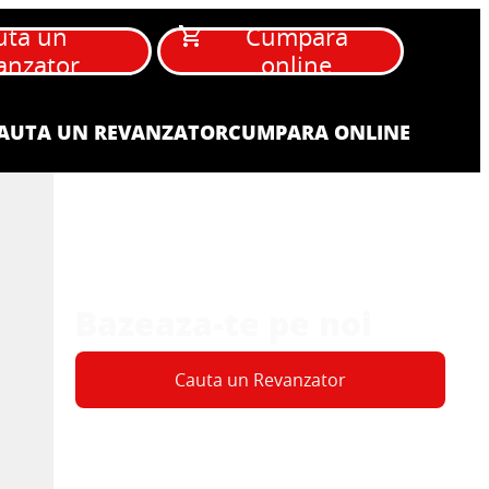
uta un
Cumpara
anzator
online
AUTA UN REVANZATOR
CUMPARA ONLINE
Bazeaza-te pe noi
Cauta un Revanzator