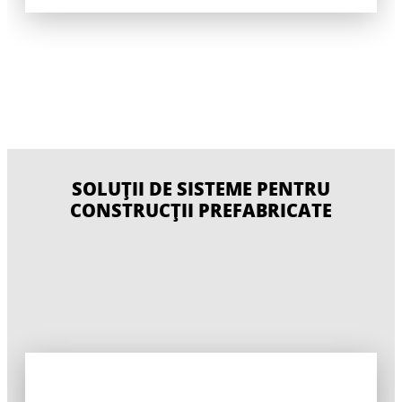
SOLUȚII DE SISTEME PENTRU
CONSTRUCȚII PREFABRICATE
SOLUȚIE DE PLACARE PENTRU CAMERE
SOLUȚIE RAPIDĂ DE PLACARE PENTRU
UMEDE CU UTILIZARE INTENSIVĂ
SOLUȚIE PPV PENTRU ZONELE UMEDE
ZONELE UMEDE
SOLUȚII PE BAZĂ DE LINOLEUM SAU
SOLUȚIE DE PLACARE PENTRU CAMERE
PVC
USCATE