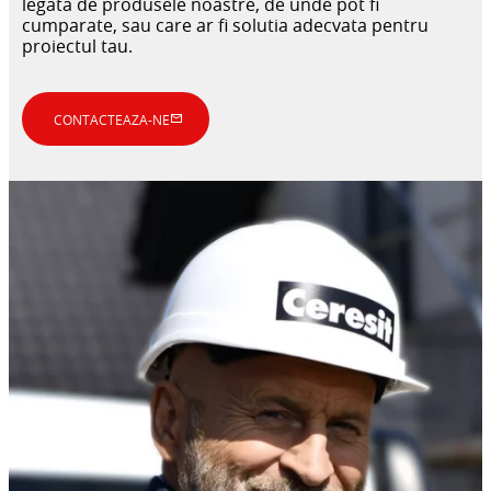
legata de produsele noastre, de unde pot fi
cumparate, sau care ar fi solutia adecvata pentru
proiectul tau.
SOLUȚII CERTIFICATE PENTRU SISTEME
MORTARE PENTRU UMPLERE,
DE IMPERMEABILIZARE
CONTACTEAZA-NE
SUBTURNĂRI ȘI REPARAREA
BETONULUI
Pentru încăperi și podele umede în clădiri
prefabricate și cabine de duș modulare
Soluții pentru elemente prefabricate din beton.