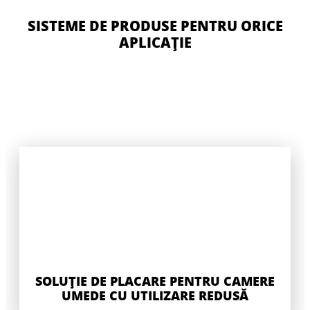
SISTEME DE PRODUSE PENTRU ORICE
APLICAȚIE
CERESIT DH MAXI
CERESIT K 198
CERESIT R 766
CERESIT R 777
Sapa autonivelanta pentru trafic intens, cu
o grosime de maximum 30 mm. Se poate
Pentru substraturi absorbante si
utiliza pentru nivelarea suprafetelor
Amorsa penetranta pentru sape
neabsorbante, asigurand aderenta la
interioare la intrarea in cladirile publice, a
absorbante si pardoseli din beton,
substrat a compusilor autonivelanti sau a
parchetului sau a altor materiale.
adecvata pentru fixarea directa a sapelor
mortarelor de reparare
de acoperire a pardoselilor.
SOLUȚIE DE PLACARE PENTRU CAMERE
UMEDE CU UTILIZARE REDUSĂ