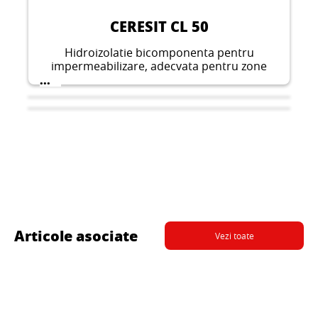
CERESIT CL 50
Hidroizolatie bicomponenta pentru
impermeabilizare, adecvata pentru zone
umede, cum ar fi bai, balcoane, piscine etc.
...
Certificat pentru utilizare in exterior.
Articole asociate
Vezi toate