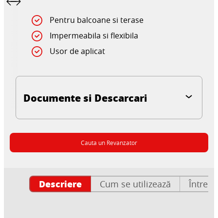
Pentru balcoane si terase
Impermeabila si flexibila
Usor de aplicat
Documente si Descarcari
Cauta un Revanzator
Descriere
Cum se utilizează
Întrebă