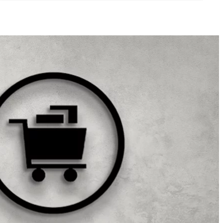
Sisteme de incalzire pentru
pardoseli
Sistemele de incalzire pentru
pardoseli