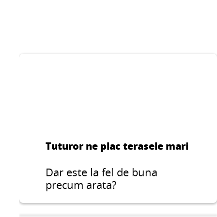
monocomponenta
flexibila pentru
aplicarea sub gresie si
...
faianta, adecvata pentru
zonele umede din
interior.
Tuturor ne plac terasele mari
Dar este la fel de buna
precum arata?