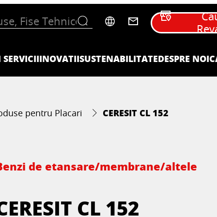
Ca
Rev
 SERVICII
INOVATII
SUSTENABILITATE
DESPRE NOI
C
CERESIT CL 152
oduse pentru Placari
Benzi de etansare/membrane/altele
CERESIT CL 152