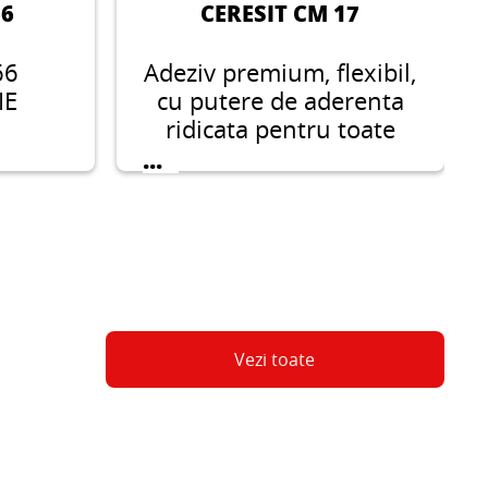
66
CERESIT CM 17
66
Adeziv premium, flexibil,
IE
cu putere de aderenta
ridicata pentru toate
tipurile de placi pe
...
substraturi dificile si
pentru placi mari.
Vezi toate