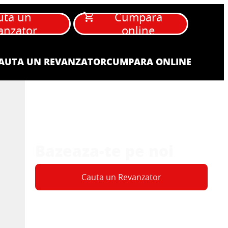
uta un
Cumpara
anzator
online
AUTA UN REVANZATOR
CUMPARA ONLINE
Bazeaza-te pe noi
Cauta un Revanzator