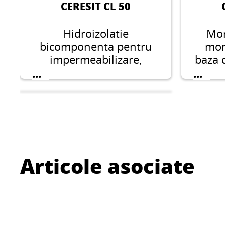
CERESIT CL 50
Hidroizolatie
Mor
bicomponenta pentru
mon
impermeabilizare,
baza 
adecvata pentru zone
pen
...
...
umede, cum ar fi bai,
rezis
balcoane, piscine etc.
de be
Certificat pentru
de 
utilizare in exterior.
gata d
nu pr
nu se
Articole asociate
CERESIT CL 51
Hidroizolatie