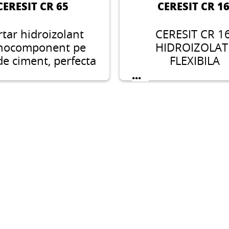
CERESIT CR 65
CERESIT CR 1
tar hidroizolant
CERESIT CR 1
ocomponent pe
HIDROIZOLAT
de ciment, perfecta
FLEXIBILA
tru a imbunatati
...
tenta substratului
ton pe substraturi
ciment care sunt
e acoperire si care
ezinta contractie,
 deformeaza si nu
contine sare.