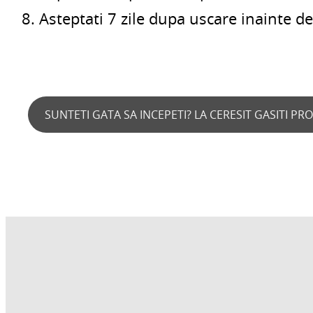
Asteptati 7 zile dupa uscare inainte de 
SUNTETI GATA SA INCEPETI? LA CERESIT GASITI P