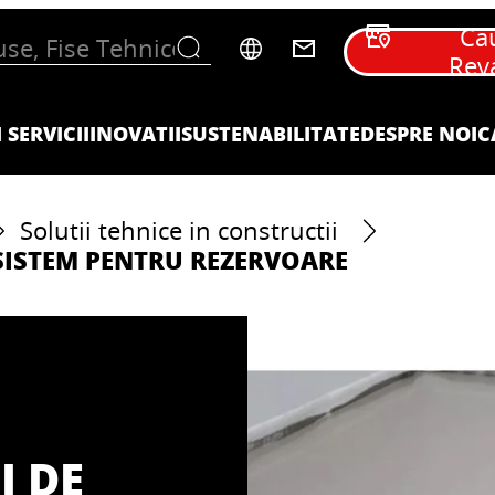
Ca
Rev
 SERVICII
INOVATII
SUSTENABILITATE
DESPRE NOI
C
Solutii tehnice in constructii
 SISTEM PENTRU REZERVOARE
I DE