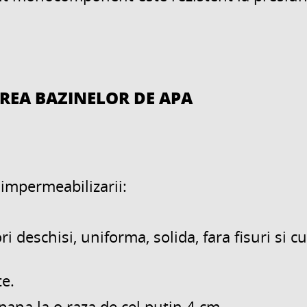
REA BAZINELOR DE APA
 impermeabilizarii:
i deschisi, uniforma, solida, fara fisuri si c
te.
 pana la o raza de cel putin 4 cm.