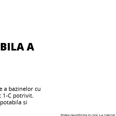
:
BILA A
e a bazinelor cu
1-C potrivit.
potabila si
Podea neuniforma in care s-a colectat