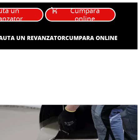
uta un
Cumpara
anzator
online
AUTA UN REVANZATOR
CUMPARA ONLINE