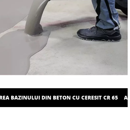
EA BAZINULUI DIN BETON CU CERESIT CR 65
AP