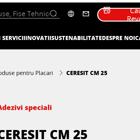
Ca
Rev
 SERVICII
INOVATII
SUSTENABILITATE
DESPRE NOI
C
CERESIT CM 25
oduse pentru Placari
Adezivi speciali
CERESIT CM 25