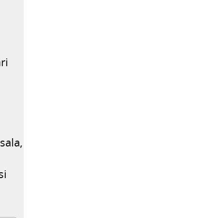
ri
sala,
si