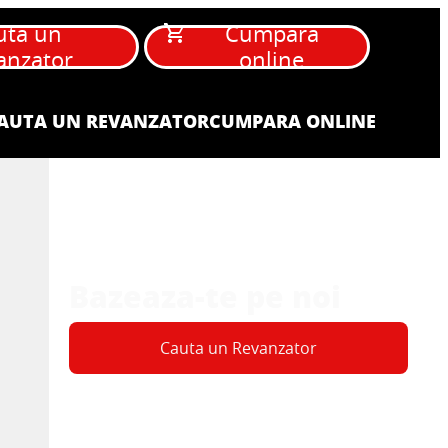
uta un
Cumpara
anzator
online
AUTA UN REVANZATOR
CUMPARA ONLINE
Bazeaza-te pe noi
Cauta un Revanzator