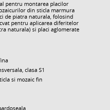
l pentru montarea placilor
ozaicurilor din sticla marmura
aci de piatra naturala, folosind
vat pentru aplicarea diferitelor
atra naturala) si placi aglomerate
fina
nsversala, clasa S1
ticla si mozaic fin
 pardoseala