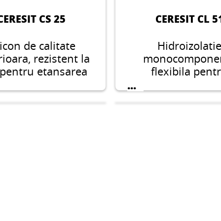
CERESIT CS 25
CERESIT CL 5
licon de calitate
Hidroizolati
ioara, rezistent la
monocompone
 pentru etansarea
flexibila pent
acordurilor si a
aplicarea sub gre
...
ilor de dilatatie in
faianta, adecvata 
alatiile sanitare.
zonele umede 
interior.
ERESIT CR 166
CERESIT CE 8