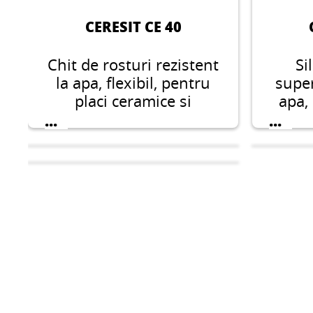
CERESIT CE 40
Chit de rosturi rezistent
Si
la apa, flexibil, pentru
super
placi ceramice si
apa,
portelanate, piatra
r
...
...
naturala si marmura
rostur
conceput pentru rosturi
inst
cu o latime de 1-8 mm.
CERESIT CL 69
C
CERESIT CL 50