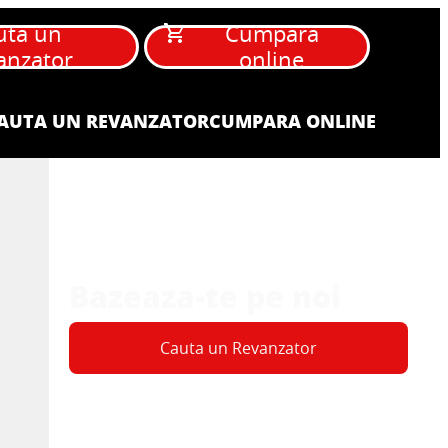
uta un
Cumpara
anzator
online
AUTA UN REVANZATOR
CUMPARA ONLINE
Bazeaza-te pe noi
Cauta un Revanzator