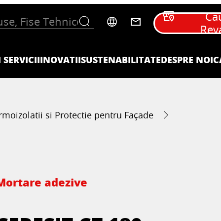
Ca
Rev
 SERVICII
INOVATII
SUSTENABILITATE
DESPRE NOI
C
rmoizolatii si Protectie pentru Façade
Mortare adezive