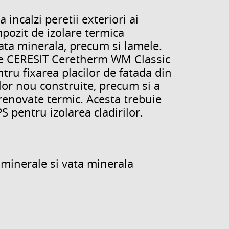
ncalzi peretii exteriori ai
mpozit de izolare termica
vata minerala, precum si lamele.
tie CERESIT Ceretherm WM Classic
ru fixarea placilor de fatada din
lor nou construite, precum si a
 renovate termic. Acesta trebuie
EPS pentru izolarea cladirilor.
 minerale si vata minerala