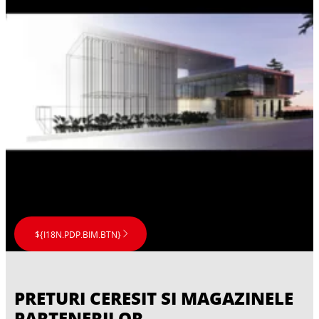
Pardoseala
Hidroizolarea
Izolare termica
Pentru a asigura instalarea corecta a
Decorare interioara Instyle
Umiditatea nu doar ca distruge structura
straturilor podelei, este recomandat un
Ciment pentru renovare
Peretii si fatadele joaca un rol mult mai
cladirii, dar poate conduce si la diverse
substrat de suprafata.
Produsele Instyle pot crea aceeasi aparenta
important decat cel dedicat esteticii.
probleme de sanatate.
Ceresit ofera solutii complete in privinta
atat pentru pardoseli, cat si pentru pereti,
Calitatile lor izolatoare decid cat de eficienta
repararii structurilor din beton
rezultand suprafete fara imperfectiuni.
din punct de vedere econimic este o cladire.
${I18N.PDP.BIM.BTN}
PRETURI CERESIT SI MAGAZINELE
PARTENERILOR