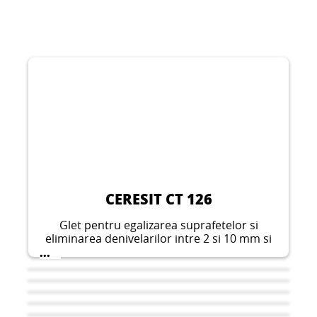
CERESIT CT 126
Glet pentru egalizarea suprafetelor si
eliminarea denivelarilor intre 2 si 10 mm si
pentru obtinerea unor suprafete netede pe
...
pereti si plafoane in interiorul cladirilor.