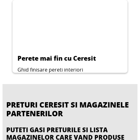
PENTRU PLACI TERMOIZOLANTE
murdarie, socuri mecanice si conditii
...
Grund special cu actiune rapida pentru o
SI MORTAR
...
atmosferice dificile, pentru un finisaj
aderenta sigura intre tencuieli ceramice,
...
durabil.
pietre naturale, materiale de sapa pentru
...
pereti si pardoseli si pe substraturi dificile.
Perete mai fin cu Ceresit
Ghid finisare pereti interiori
PRETURI CERESIT SI MAGAZINELE
PARTENERILOR
PUTETI GASI PRETURILE SI LISTA
MAGAZINELOR CARE VAND PRODUSE