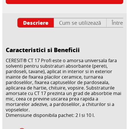
Descriere
Cum se utilizează
Întrebă
Caracteristici si Beneficii
CERESIT® CT 17 Profi este o amorsa universala fara
solventi pentru substraturi absorbante (pereti,
pardoseli, tavane), aplicat in interior si in exterior
inainte de fixarea placilor ceramice, turnarea
pardoselilor, fixarea captuselilor de pardoseala,
aplicarea de hartie, chituire, vopsire. Substraturile
amorsate cu CT 17 prezinta un grad de absorbtie mai
mic, ceea ce previne uscarea prea rapida a
mortarelor adezive, a pardoselilor, a chiturilor si a
vopselelor.
Dimensiune disponibila pachet: 2 l si 10 l.