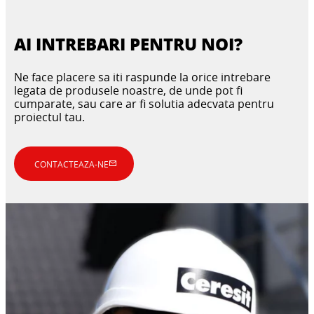
AI INTREBARI PENTRU NOI?
Ne face placere sa iti raspunde la orice intrebare
AI NEVOIE SA ACOPERI CEVA?
legata de produsele noastre, de unde pot fi
REPARAREA ZONELOR MICI
cumparate, sau care ar fi solutia adecvata pentru
FLEXIBILITATE PENTRU CLADIREA TA
AFECTATE ALE FATADEI - GHID PAS
proiectul tau.
PROBLEMA E PE PARTEA NORDICA
CU PAS
ESECUL IN IZOLATII: GRESELI
OBISNUITE CE TREBUIE EVITATE
CONTACTEAZA-NE