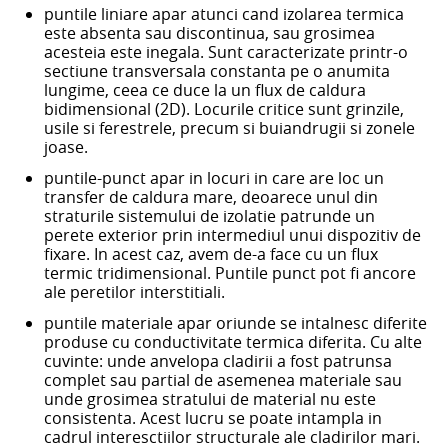
puntile liniare apar atunci cand izolarea termica
este absenta sau discontinua, sau grosimea
acesteia este inegala. Sunt caracterizate printr-o
sectiune transversala constanta pe o anumita
lungime, ceea ce duce la un flux de caldura
bidimensional (2D). Locurile critice sunt grinzile,
usile si ferestrele, precum si buiandrugii si zonele
joase.
puntile-punct apar in locuri in care are loc un
transfer de caldura mare, deoarece unul din
straturile sistemului de izolatie patrunde un
perete exterior prin intermediul unui dispozitiv de
fixare. In acest caz, avem de-a face cu un flux
termic tridimensional. Puntile punct pot fi ancore
ale peretilor interstitiali.
puntile materiale apar oriunde se intalnesc diferite
produse cu conductivitate termica diferita. Cu alte
cuvinte: unde anvelopa cladirii a fost patrunsa
complet sau partial de asemenea materiale sau
unde grosimea stratului de material nu este
consistenta. Acest lucru se poate intampla in
cadrul interesctiilor structurale ale cladirilor mari.