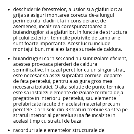
deschiderile ferestrelor, a usilor si a glafurilor: ai
grija sa asiguri montarea corecta de-a lungul
perimetrului cladirii. Ia in considerare, de
asemenea, incalzirea corespunzatoarea a
buiandrugilor si a glafurilor. In functie de structura
plicului exterior, tehnicile potrivite de tamplarie
sunt foarte importante. Acest lucru include
montajul bun, mai ales langa sursele de caldura.
buiandrugi si cornise: cand nu sunt izolate eficient,
acestea provoaca pierderi de caldura
semnificative. In cazul peretilor cu un singur strat,
este necesar sa asezi suprafata cornisei departe
de fata peretelui, pentru a asigura grosimea
necesara izolatiei. O alta solutie de punte termica
este sa instalezi elemente de izolare termica deja
pregatite in interiorul peretelui, sau elemente
prefabricate facute din acelasi material precum
peretele. Cornisele din 3 straturi trebuie sa stea pe
stratul interior al peretelui si sa fie incalzite in
acelasi timp cu stratul de baza.
racorduri ale elementelor structurale de