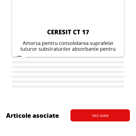
CERESIT CT 17
Amorsa pentru consolidarea suprafetei
tuturor substraturilor absorbante pentru
aplicarea in interior si in exterior, inainte de
...
fixarea placilor ceramice, turnarea
pardoselilor sau fixarea placilor
termoizolante.
Articole asociate
Vezi toate