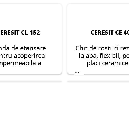
ERESIT CL 152
CERESIT CE 4
nda de etansare
Chit de rosturi re
ntru acoperirea
la apa, flexibil, 
mpermeabila a
placi ceramice
ilor de dilatatie si
portelanate, pi
...
legatura, avand o
naturala si mar
me de pana la 120
conceput pentru r
 adecvata pentru
cu o latime de 1
catii in interior si
exterior.