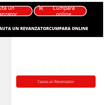
uta un
Cumpara
anzator
online
AUTA UN REVANZATOR
CUMPARA ONLINE
Bazeaza-te pe noi
Cauta un Revanzator