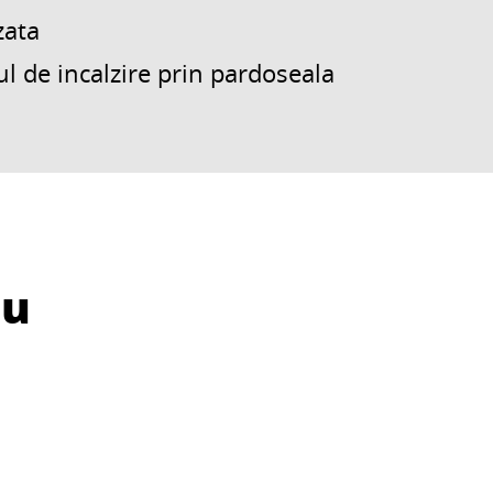
zata
ul de incalzire prin pardoseala
cu