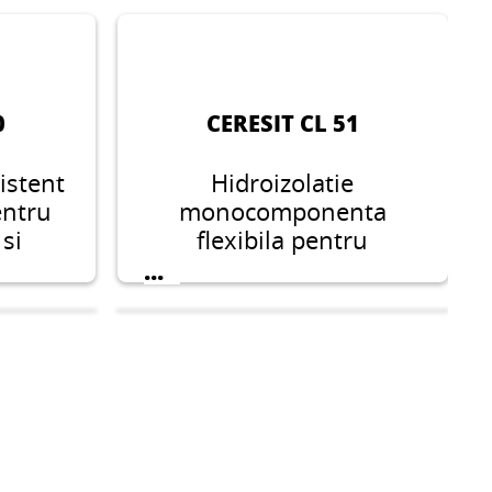
0
CERESIT CL 51
zistent
Hidroizolatie
pentru
monocomponenta
 si
flexibila pentru
atra
aplicarea sub gresie si
...
mura
faianta, adecvata pentru
osturi
zonele umede din
-8 mm.
interior.