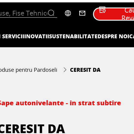
Ca
Rev
 SERVICII
INOVATII
SUSTENABILITATE
DESPRE NOI
C
CERESIT DA
oduse pentru Pardoseli
Sape autonivelante - in strat subtire
CERESIT DA