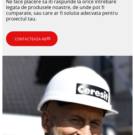
Ne face placere sa iti raspunde la orice intrebare
legata de produsele noastre, de unde pot fi
cumparate, sau care ar fi solutia adecvata pentru
proiectul tau.
SOLUȚII CERTIFICATE PENTRU SISTEME
MORTARE PENTRU UMPLERE,
DE IMPERMEABILIZARE
CONTACTEAZA-NE
SUBTURNĂRI ȘI REPARAREA
BETONULUI
Pentru încăperi și podele umede în clădiri
prefabricate și cabine de duș modulare
Soluții pentru elemente prefabricate din beton.