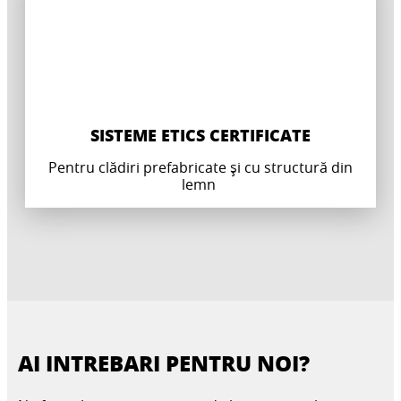
Construit cu membrană de barieră de vapori și
Construit cu plăci termoizolante din vată
placă termoizolantă din vată minerală
minerală
SISTEME ETICS CERTIFICATE
Pentru clădiri prefabricate și cu structură din
lemn
AI INTREBARI PENTRU NOI?