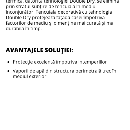
termică, datorită tehnologiei Double Dry, se elimină
prin stratul subțire de tencuială în mediul
înconjurător. Tencuiala decorativă cu tehnologia
Double Dry protejează fațada casei împotriva
factorilor de mediu și o menține mai curată și mai
durabilă în timp.
AVANTAJELE SOLUȚIEI:
Protecție excelentă împotriva intemperiilor
Vaporii de apă din structura perimetrală trec în
mediul exterior