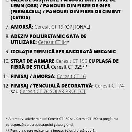
LEMN (OSB) / PANOURI DIN FIBRE DE GIPS
(FERMACELL) / PANOURI DIN FIBRE DE CIMENT
(CETRIS)
AMORSĂ:
Ceresit CT 19
(OPȚIONAL)
ADEZIV POLIURETANIC GATA DE
UTILIZARE:
Ceresit CT 84
*
IZOLAȚIE TERMICĂ EPS ANCORATĂ MECANIC
STRAT DE ARMARE
CU PLASĂ DE
Ceresit CT 190
FIBRĂ DE STICLĂ
Ceresit CT 325**
FINISAJ / AMORSĂ:
Ceresit CT 16
FINISAJ / TENCUIALĂ DECORATIVĂ:
Ceresit CT 74
sau
Ceresit CT 76 SOLAR PROTECT
* Alternativ: adeziv mineral Ceresit CT 180 sau Ceresit CT 190 cu pregătirea
corespunzătoare a substratului și/sau grund.
** Pentru a crește rezistența la impact, folosiți plasă dublă.