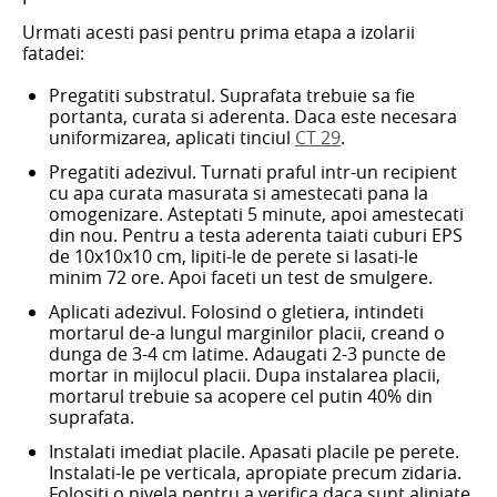
Urmati acesti pasi pentru prima etapa a izolarii
fatadei:
Pregatiti substratul. Suprafata trebuie sa fie
portanta, curata si aderenta. Daca este necesara
uniformizarea, aplicati tinciul
CT 29
.
Pregatiti adezivul. Turnati praful intr-un recipient
cu apa curata masurata si amestecati pana la
omogenizare. Asteptati 5 minute, apoi amestecati
din nou. Pentru a testa aderenta taiati cuburi EPS
de 10x10x10 cm, lipiti-le de perete si lasati-le
minim 72 ore. Apoi faceti un test de smulgere.
Aplicati adezivul. Folosind o gletiera, intindeti
mortarul de-a lungul marginilor placii, creand o
dunga de 3-4 cm latime. Adaugati 2-3 puncte de
mortar in mijlocul placii. Dupa instalarea placii,
mortarul trebuie sa acopere cel putin 40% din
suprafata.
Instalati imediat placile. Apasati placile pe perete.
Instalati-le pe verticala, apropiate precum zidaria.
Folositi o nivela pentru a verifica daca sunt aliniate.