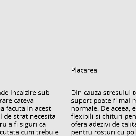
Placarea
de incalzire sub
Din cauza stresului t
erare cateva
suport poate fi mai 
a facuta in acest
normale. De aceea, es
l de strat necesita
flexibili si chituri pe
u a fi siguri ca
ofera adezivi de calit
ecutata cum trebuie
pentru rosturi cu po