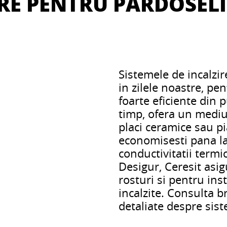
IRE PENTRU PARDOSELI
Sistemele de incalzi
in zilele noastre, pe
foarte eficiente din 
timp, ofera un mediu 
placi ceramice sau pi
economisesti pana l
conductivitatii termi
Desigur, Ceresit asigu
rosturi si pentru ins
incalzite. Consulta 
detaliate despre sist