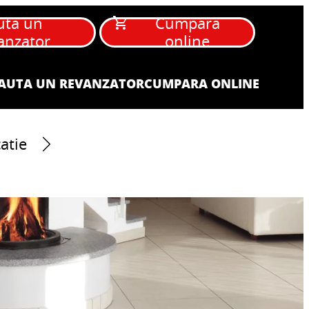
uta un
Cumpara
anzator
online
AUTA UN REVANZATOR
CUMPARA ONLINE
atie