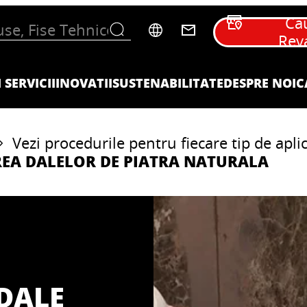
Ca
Rev
 SERVICII
INOVATII
SUSTENABILITATE
DESPRE NOI
C
Vezi procedurile pentru fiecare tip de aplic
REA DALELOR DE PIATRA NATURALA
 DALE