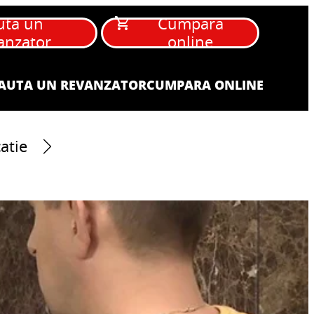
uta un
Cumpara
anzator
online
AUTA UN REVANZATOR
CUMPARA ONLINE
atie