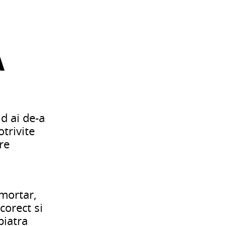
A
nd ai de-a
otrivite
re
 mortar,
corect si
piatra