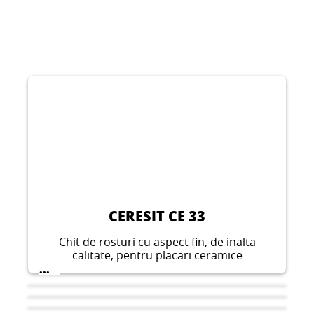
CERESIT CE 33
Chit de rosturi cu aspect fin, de inalta
calitate, pentru placari ceramice
neabsorbante si pentru umplerea rosturilor
...
late si inguste de 1 pana la 8 mm latime.