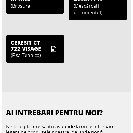
(
Brosura
)
(
Descărcați
documentul
)
CERESIT CT
722 VISAGE
(
Fisa Tehnica
)
AI INTREBARI PENTRU NOI?
Ne face placere sa iti raspunde la orice intrebare
legata de produsele noastre, de unde pot fi