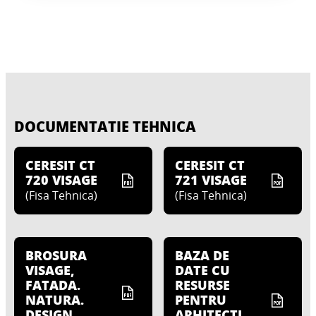
DOCUMENTATIE TEHNICA
CERESIT CT
CERESIT CT
720 VISAGE
721 VISAGE
(
Fisa Tehnica
)
(
Fisa Tehnica
)
CERESIT CT 721 VISAGE
CERESIT CT 722 VISAGE
CERESIT CT 721 VISAGE VOPSEA
BROSURA
BAZA DE
CERESIT CT 722 VISAGE AGENT ANTI-
DECORATIVA COLOAREA LEMNULUI
VISAGE,
DATE CU
ADEZIV
FATADA.
RESURSE
NATURA.
PENTRU
DESIGN.
ARHITECTI