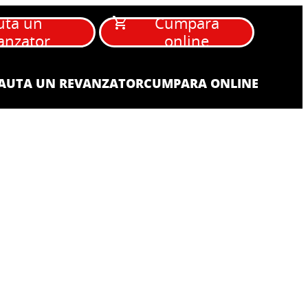
uta un
Cumpara
anzator
online
AUTA UN REVANZATOR
CUMPARA ONLINE