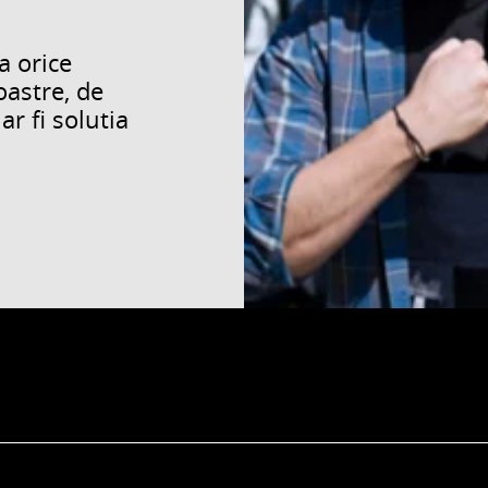
a orice
oastre, de
r fi solutia