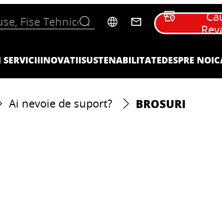
Ca
Rev
 SERVICII
INOVATII
SUSTENABILITATE
DESPRE NOI
C
BROSURI
Ai nevoie de suport?