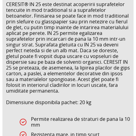
CERESIT® IN 25 este destinat acoperirii suprafetelor
tencuite in mod traditional si a suprafetelor
betoanelor. Finisarea se poate face in mod traditional
prin slefuire cu glasspapier sau prin netezire cu fierul
de glet, cu putin timp inainte de intarirea materialului
aplicat pe perete. IN 25 permite egalizarea
suprafetelor prin incarcari de pana la 10 mm intr-un
singur strat. Suprafata gletuita cu IN 25 va deveni
perfect neteda si de un alb mat. Daca se doreste,
gletul poate fi vopsit dupa uscare cu vopseluri de
dispersie sau pe baza de solventi organici. CERESIT IN
25 se preteaza, de asemenea, la lipirea placilor de gips
carton, a paslei, a elementelor decorative din ipsos
sau a materialelor spongioase. Acest glet poate fi
folosit in interiorul cladirilor in locuri uscate, fara
umiditate permanenta.
Dimensiune disponibila pachet: 20 kg
Permite realizarea de straturi de pana la 10
mm
Rezistenta mare, in timp scurt