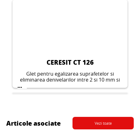
CERESIT CT 126
Glet pentru egalizarea suprafetelor si
eliminarea denivelarilor intre 2 si 10 mm si
pentru obtinerea unor suprafete netede pe
...
pereti si plafoane in interiorul cladirilor.
Articole asociate
Vezi toate