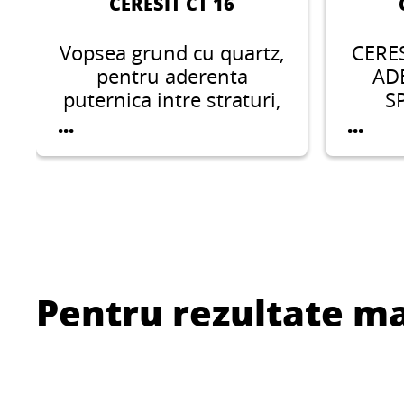
CERESIT CT 16
Vopsea grund cu quartz,
CERE
pentru aderenta
ADE
puternica intre straturi,
S
absorbtie redusa,
...
...
permeabilitate la vapori
si aplicare usoara.
Pentru rezultate m