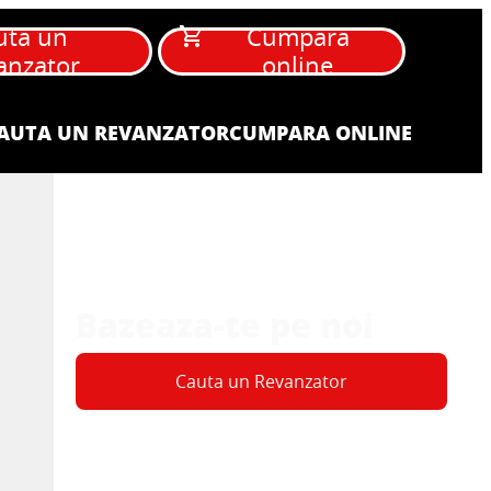
uta un
Cumpara
anzator
online
AUTA UN REVANZATOR
CUMPARA ONLINE
Bazeaza-te pe noi
Cauta un Revanzator