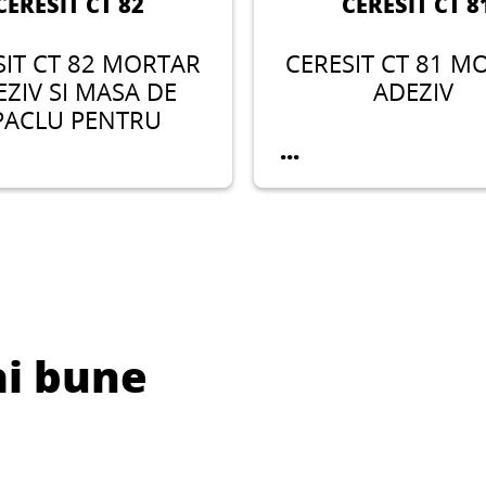
CERESIT CT 82
CERESIT CT 8
SIT CT 82 MORTAR
CERESIT CT 81 M
ZIV SI MASA DE
ADEZIV
PACLU PENTRU
POLISTIREN
...
ai bune