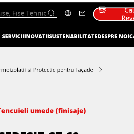
Ca
Rev
 SERVICII
INOVATII
SUSTENABILITATE
DESPRE NOI
C
rmoizolatii si Protectie pentru Façade
Tencuieli umede (finisaje)