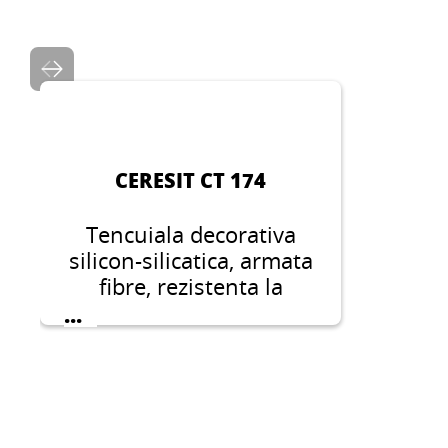
CERESIT CT 174
Tencuiala decorativa
silicon-silicatica, armata
fibre, rezistenta la
microfisuri, murdarie,
...
socuri mecanice si
conditii atmosferice
dificile, pentru un finisaj
durabil.