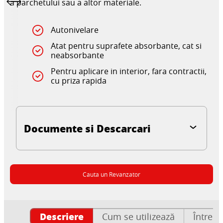
a parchetului sau a altor materiale.
Autonivelare
Atat pentru suprafete absorbante, cat si
neabsorbante
Pentru aplicare in interior, fara contractii,
cu priza rapida
Documente si Descarcari
Cauta un Revanzator
Descriere
Cum se utilizează
Întrebă