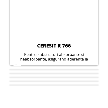
CERESIT R 766
Pentru substraturi absorbante si
neabsorbante, asigurand aderenta la
substrat a compusilor autonivelanti sau a
...
mortarelor de reparare