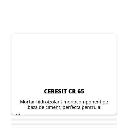
CERESIT CR 65
Mortar hidroizolant monocomponent pe
baza de ciment, perfecta pentru a
imbunatati rezistenta substratului de beton
...
pe substraturi de ciment care sunt gata de
acoperire si care nu prezinta contractie, nu