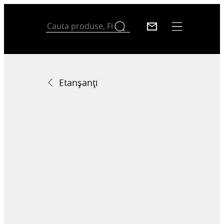
Etanșanți