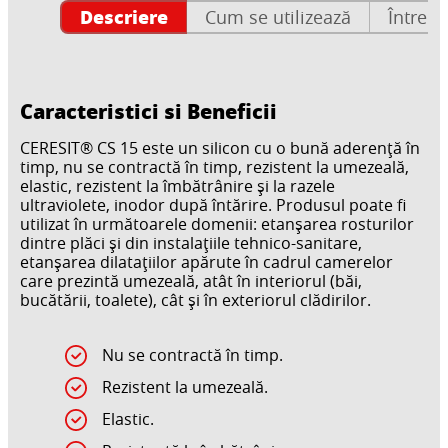
Descriere
Cum se utilizează
Întrebă
Caracteristici si Beneficii
CERESIT® CS 15 este un silicon cu o bună aderență în
timp, nu se contractă în timp, rezistent la umezeală,
elastic, rezistent la îmbătrânire și la razele
ultraviolete, inodor după întărire. Produsul poate fi
utilizat în următoarele domenii: etanșarea rosturilor
dintre plăci și din instalațiile tehnico-sanitare,
etanșarea dilatațiilor apărute în cadrul camerelor
care prezintă umezeală, atât în interiorul (băi,
bucătării, toalete), cât și în exteriorul clădirilor.
Nu se contractă în timp.
Rezistent la umezeală.
Elastic.