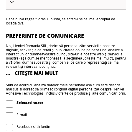
Daca nu va regasiti orasul in lista, selectati-l pe cel mai apropiat de
locatia dvs.
PREFERINTE DE COMUNICARE
Noi, Henkel Romania SRL, dorim să personalizăm serviciile noastre
digitale, activitățile de retail și publicitatea online pe baza unei analize a
interacțiunilor dumneavoastră cu noi, site-urile noastre web și serviciile
noastre (așa cum se menționează la secțiunea „citește mai mult”), pentru
a vă oferi dumneavoastră și companiei pe care o reprezentați cel mai
relevant și interesant conținut.
...
CITEȘTE MAI MULT
În special, vom analiza utilizarea de către dumneavoastră a (1)
buletinului nostru informativ și a altor reclame prin e-mail, (2) site-urilor
Sunt de acord cu analiza datelor mele personale așa cum este descris
noastre web, precum și (3) interacțiunilor dumneavoastră anterioare cu
mai sus și doresc să primesc conținut digital personalizat despre Henkel
noi, inclusiv solicitările și reclamațiile pe care le-ați formulat și achizițiile
Adhesive Technologies, inclusiv oferte de produse și alte comunicări prin:
pe care le-ați făcut pentru compania dumneavoastră, (4) participarea
dumneavoastră la evenimente online și offline (fie găzduite de noi, fie de
Selectati toate
o terță parte), (5) interacțiunea dumneavoastră cu reclamele noastre
online de pe site-ul nostru web, precum și de pe site-uri web și aplicații
terțe și (6) informațiile accesibile publicului conținute în profilurile
E-mail
dumneavoastră profesionale de social media, precum și vom anonimiza
orice astfel de informații pentru a permite o analiză ulterioară a
Doresc să primesc Newsletter-ul personalizat și alte reclame de la
interacțiunilor dumneavoastră cu noi, fără a vă putea atribui astfel de
dumneavoastră, bazate pe analiza datelor mele personale, așa
Facebook si Linkedin
informații
cum este descris mai sus, oferindu-mi informații personalizate și